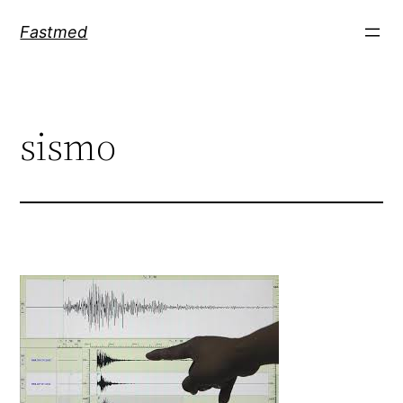
Saltar
Fastmed
al
contenido
sismo