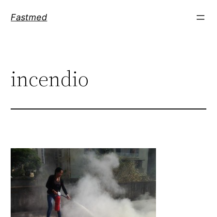
Saltar
Fastmed
al
contenido
incendio